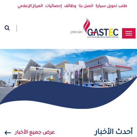
طلب تحويل سيارة
اتصل بنا
وظائف
إحصائيات
المركز الإعلامي
الشركة المصرية الدولية لتكنولوجيا الغاز
مرحباً بك في غازتك
(غازتك) هى الشركة الرئدة فى مصر فى
مجال استخدام الغاز الطبيعى كوقود بديل
فى السيارات والمركبات، وإنشاء محطات
التموين المتكاملة (بالغاز الطبيعى/
الوقود السائل/ الشحن الكهربائى)
أحدث الأخبار
عرض جميع الأخبار